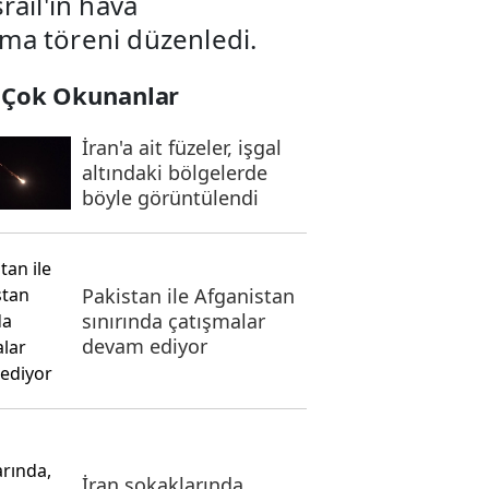
rail'in hava
anma töreni düzenledi.
 Çok Okunanlar
İran'a ait füzeler, işgal
altındaki bölgelerde
böyle görüntülendi
Pakistan ile Afganistan
sınırında çatışmalar
devam ediyor
İran sokaklarında,