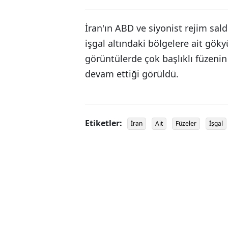
İran'ın ABD ve siyonist rejim saldı
işgal altındaki bölgelere ait gök
görüntülerde çok başlıklı füzeni
devam ettiği görüldü.
Etiketler:
İran
Ait
Füzeler
İşgal