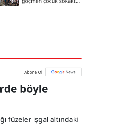
göçmen çocuk sokakta
kaldı
Abone Ol
erde böyle
ğı füzeler işgal altındaki