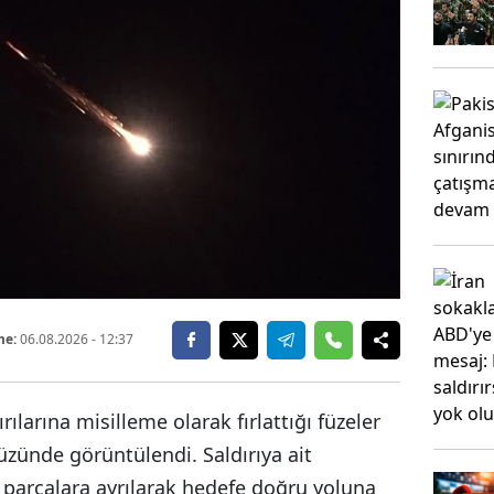
me:
06.08.2026
- 12:37
rılarına misilleme olarak fırlattığı füzeler
yüzünde görüntülendi. Saldırıya ait
n parçalara ayrılarak hedefe doğru yoluna