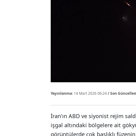
Yayınlanma:
14 Mart 2026 06:24
/ Son Güncelle
İran'ın ABD ve siyonist rejim saldı
işgal altındaki bölgelere ait gök
görüntülerde çok başlıklı füzeni