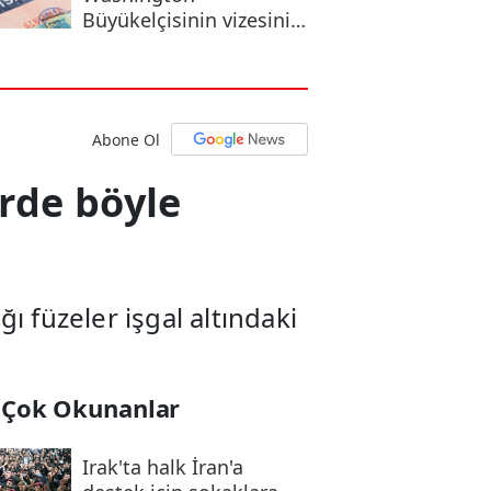
Büyükelçisinin vizesini
iptal etti
Abone Ol
erde böyle
ğı füzeler işgal altındaki
 Çok Okunanlar
Irak'ta halk İran'a