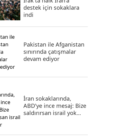
Irak'ta halk İran'a
destek için sokaklara
indi
Pakistan ile Afganistan
sınırında çatışmalar
devam ediyor
İran sokaklarında,
ABD'ye ince mesaj: Bize
saldırırsan israil yok
olur