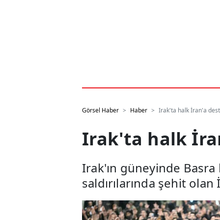
Görsel Haber
Haber
Irak'ta halk İran'a des
Irak'ta halk İr
Irak'ın güneyinde Basra 
saldırılarında şehit olan