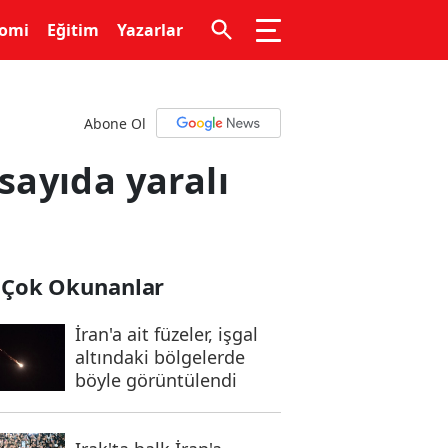
omi
Eğitim
Yazarlar
Abone Ol
ayıda yaralı
 Çok Okunanlar
İran'a ait füzeler, işgal
altındaki bölgelerde
böyle görüntülendi