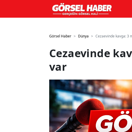
GTM kodunuzu buraya ekleyin
GTM kodunuzu buraya ekle
Görsel Haber
Dünya
Cezaevinde kavga: 3 m
Cezaevinde kav
var