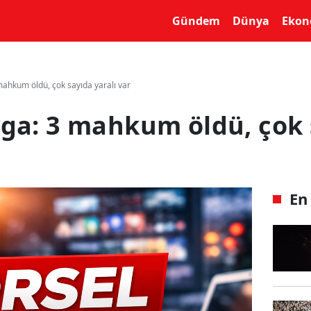
yin
Gündem
Dünya
Ekon
ahkum öldü, çok sayıda yaralı var
ga: 3 mahkum öldü, çok s
En