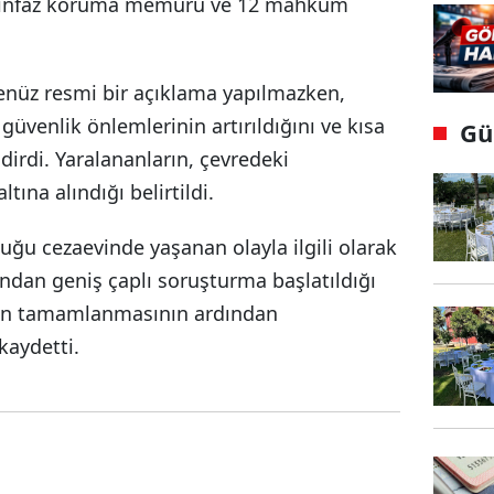
1 infaz koruma memuru ve 12 mahkum
henüz resmi bir açıklama yapılmazken,
güvenlik önlemlerinin artırıldığını ve kısa
Gü
dirdi. Yaralananların, çevredeki
tına alındığı belirtildi.
u cezaevinde yaşanan olayla ilgili olarak
ndan geniş çaplı soruşturma başlatıldığı
anın tamamlanmasının ardından
kaydetti.