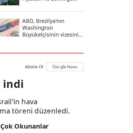
Uygun Seçenekler
ABD, Brezilya'nın
Washington
Büyükelçisinin vizesini
iptal etti
Abone Ol
 indi
rail'in hava
anma töreni düzenledi.
 Çok Okunanlar