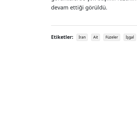
devam ettiği görüldü.
Etiketler:
İran
Ait
Füzeler
İşgal