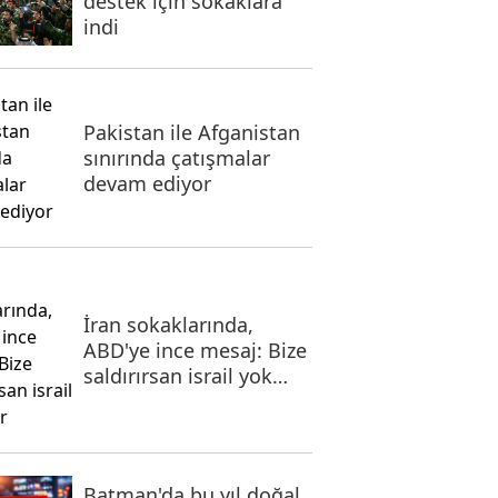
destek için sokaklara
indi
Pakistan ile Afganistan
sınırında çatışmalar
devam ediyor
İran sokaklarında,
ABD'ye ince mesaj: Bize
saldırırsan israil yok
olur
Batman'da bu yıl doğal