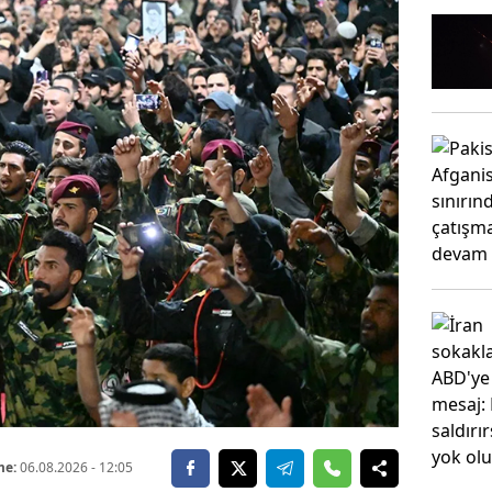
me:
06.08.2026
- 12:05