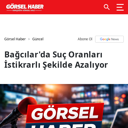
GTM kodunuzu buraya ekleyin
GTM kodunuzu buraya
ekleyin
Görsel Haber
Güncel
Abone Ol
Bağcılar'da Suç Oranları
İstikrarlı Şekilde Azalıyor