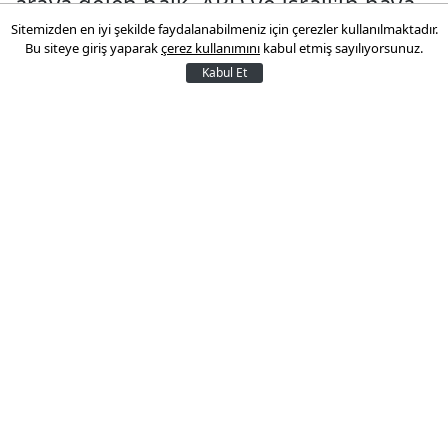
araya gelen halk, ABD ve İsrail'in hava
Sitemizden en iyi şekilde faydalanabilmeniz için çerezler kullanılmaktadır.
saldırılarında şehit olan İran lideri
Bu siteye giriş yaparak
çerez kullanımını
kabul etmiş sayılıyorsunuz.
Ayetullah Ali Hamaney için anma töreni
Kabul Et
düzenledi.