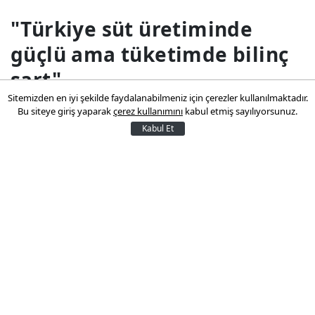
"Türkiye süt üretiminde
güçlü ama tüketimde bilinç
şart"
Sitemizden en iyi şekilde faydalanabilmeniz için çerezler kullanılmaktadır.
Bu siteye giriş yaparak
çerez kullanımını
kabul etmiş sayılıyorsunuz.
ASÜD Yönetim Kurulu Başkanı Harun
Kabul Et
Çallı, Türkiye'nin yılda 21,5 milyon tona
yakın süt üretmesine rağmen
çocukların düzenli süt tüketimi
konusunda önemli bir farkındalık
eksikliği bulunduğunu.