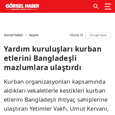
GTM kodunuzu buraya ekleyin
GTM kodunuzu buraya
ekleyin
Görsel Haber
Yaşam
Abone Ol
Yardım kuruluşları kurban
etlerini Bangladeşli
mazlumlara ulaştırdı
Kurban organizasyonları kapsamında
aldıkları vekaletlerle kestikleri kurban
etlerini Bangladeşli ihtiyaç sahiplerine
ulaştıran Yetimler Vakfı, Umut Kervanı,