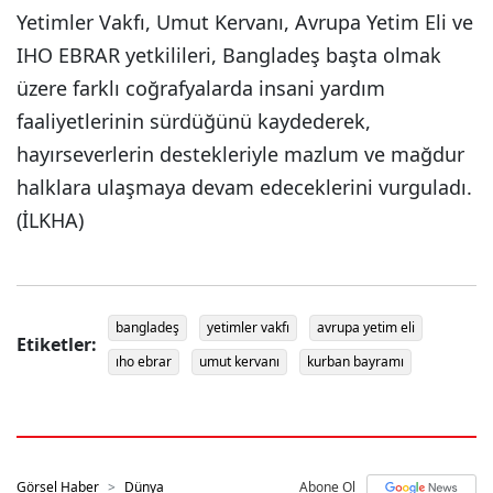
Yetimler Vakfı, Umut Kervanı, Avrupa Yetim Eli ve
IHO EBRAR yetkilileri, Bangladeş başta olmak
üzere farklı coğrafyalarda insani yardım
faaliyetlerinin sürdüğünü kaydederek,
hayırseverlerin destekleriyle mazlum ve mağdur
halklara ulaşmaya devam edeceklerini vurguladı.
(İLKHA)
bangladeş
yetimler vakfı
avrupa yetim eli
Etiketler:
ıho ebrar
umut kervanı
kurban bayramı
Görsel Haber
Dünya
Abone Ol