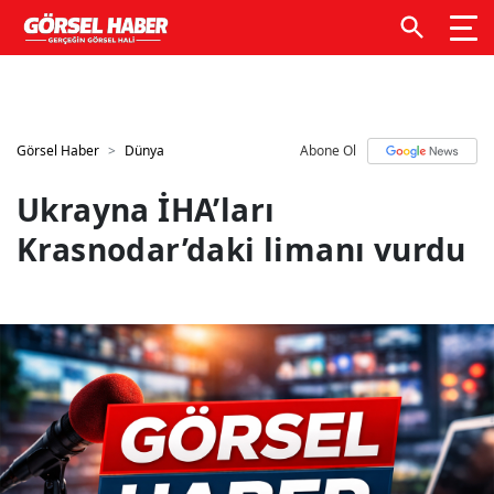
GTM kodunuzu buraya ekleyin
GTM kodunuzu buraya
ekleyin
Görsel Haber
Dünya
Abone Ol
Ukrayna İHA’ları
Krasnodar’daki limanı vurdu