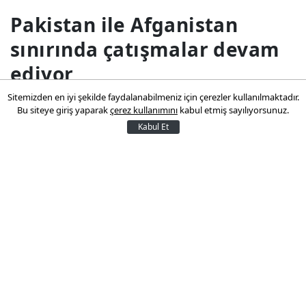
Pakistan ile Afganistan
sınırında çatışmalar devam
ediyor
Sitemizden en iyi şekilde faydalanabilmeniz için çerezler kullanılmaktadır.
Afganistan’dan ateşlenen kısa menzilli
Bu siteye giriş yaparak
çerez kullanımını
kabul etmiş sayılıyorsunuz.
Kabul Et
bir füze Pakistan’ın Hayber Pahtunhva
eyaletindeki Landi Kotal’da bir eve
isabet etti.
14 Mart 2026 06:24