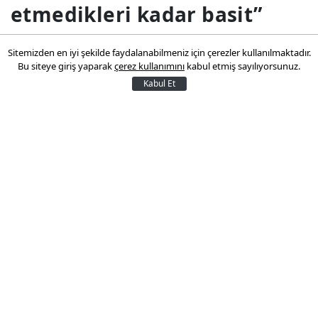
etmedikleri kadar basit”
“CHP cephesindeki gerçek analizcilerin
Sitemizden en iyi şekilde faydalanabilmeniz için çerezler kullanılmaktadır.
Bu siteye giriş yaparak
çerez kullanımını
kabul etmiş sayılıyorsunuz.
tenezzül etmedikleri kadar basit”“Son
Kabul Et
bir hafta içerisinde olan biteni
anlamaya dönük çabalar aşırı
teorileştirme, kendi zihnini aktörlere
yansıtma ve.