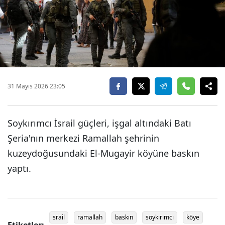
31 Mayıs 2026 23:05
Soykırımcı İsrail güçleri, işgal altındaki Batı
Şeria'nın merkezi Ramallah şehrinin
kuzeydoğusundaki El-Mugayir köyüne baskın
yaptı.
srail
ramallah
baskın
soykırımcı
köye
Etiketler: