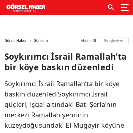
GTM kodunuzu buraya ekleyin
GTM kodunuzu buraya
ekleyin
Görsel Haber
Gündem
Abone Ol
Soykırımcı İsrail Ramallah’ta
bir köye baskın düzenledi
Soykırımcı İsrail Ramallah’ta bir köye
baskın düzenlediSoykırımcı İsrail
güçleri, işgal altındaki Batı Şeria'nın
merkezi Ramallah şehrinin
kuzeydoğusundaki El-Mugayir köyüne