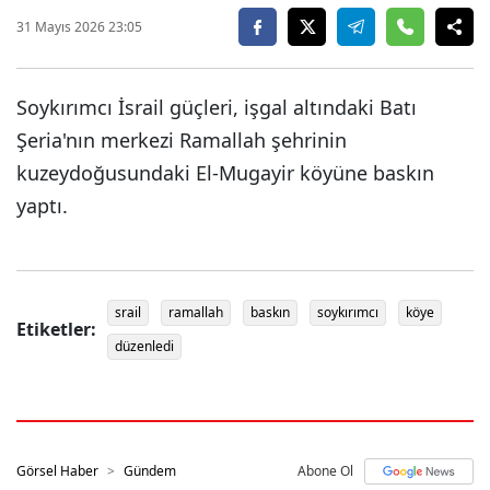
31 Mayıs 2026 23:05
Soykırımcı İsrail güçleri, işgal altındaki Batı
Şeria'nın merkezi Ramallah şehrinin
kuzeydoğusundaki El-Mugayir köyüne baskın
yaptı.
srail
ramallah
baskın
soykırımcı
köye
Etiketler:
düzenledi
Görsel Haber
Gündem
Abone Ol