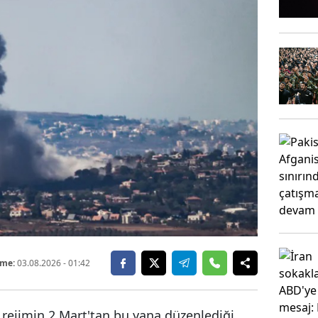
eme:
03.08.2026
- 01:42
 rejimin 2 Mart'tan bu yana düzenlediği