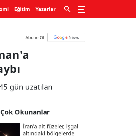
omi
Eğitim
Yazarlar
Abone Ol
bnan'a
aybı
 45 gün uzatılan
 Çok Okunanlar
İran'a ait füzeler, işgal
altındaki bölgelerde