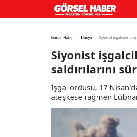
GTM kodunuzu buraya ekleyin
GTM kodunuzu buraya ekle
Görsel Haber
Dünya
Siyonist işgalciler at
Siyonist işgal
saldırılarını s
İşgal ordusu, 17 Nisan'd
ateşkese rağmen Lübnan'a