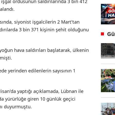
şgal ordusunun saldırılarında 3 bin 412
ralandı.
ında, siyonist işgalcilerin 2 Mart'tan
dırılarda 3 bin 371 kişinin şehit olduğunu
Gü
yoğun hava saldırıları başlatarak, ülkenin
mişti.
e yerinden edilenlerin sayısının 1
san'da yaptığı açıklamada, Lübnan ile
da yürürlüğe giren 10 günlük geçici
ını duyurmuştu.