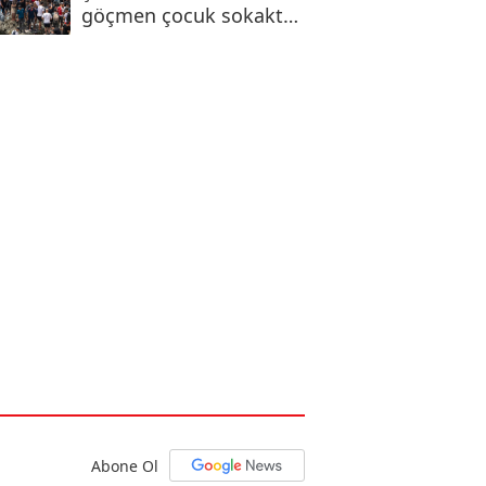
göçmen çocuk sokakta
kaldı
Abone Ol