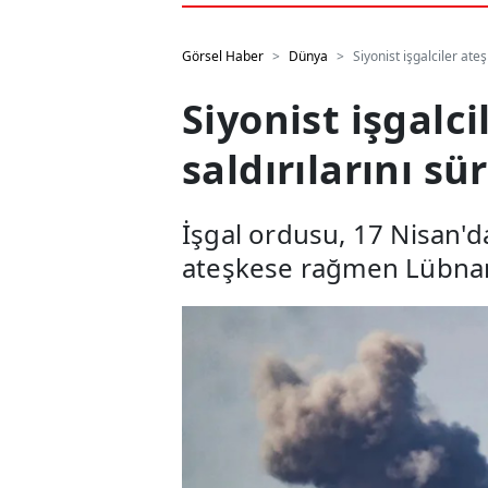
Görsel Haber
Dünya
Siyonist işgalciler at
Siyonist işgal
saldırılarını s
İşgal ordusu, 17 Nisan'd
ateşkese rağmen Lübnan'a