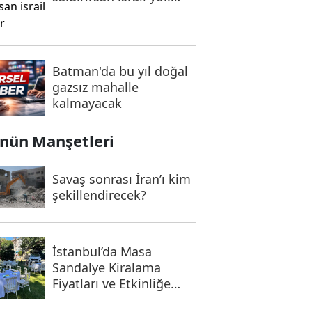
olur
Batman'da bu yıl doğal
gazsız mahalle
kalmayacak
nün Manşetleri
Savaş sonrası İran’ı kim
şekillendirecek?
İstanbul’da Masa
Sandalye Kiralama
Fiyatları ve Etkinliğe
Uygun Seçenekler