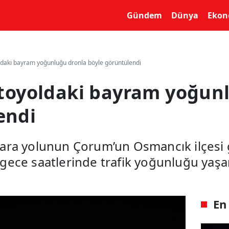
yin
Gündem
Dünya
Ekon
oldaki bayram yoğunluğu dronla böyle görüntülendi
 otoyoldaki bayram yoğun
endi
ara yolunun Çorum’un Osmancık ilçesi 
la gece saatlerinde trafik yoğunluğu ya
En