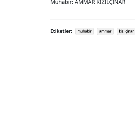
Muhabir: AMMAR KIZILÇINAR
Etiketler:
muhabir
ammar
kizilçinar