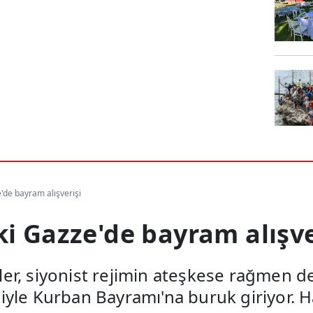
'de bayram alışverişi
i Gazze'de bayram alışve
liler, siyonist rejimin ateşkese rağmen d
le Kurban Bayramı'na buruk giriyor. Han 