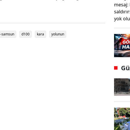
l-samsun
d100
kara
yolunun
Gü