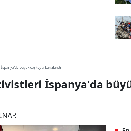
ri İspanya'da büyük coşkuyla karşılandı
ivistleri İspanya'da büy
ÇINAR
En