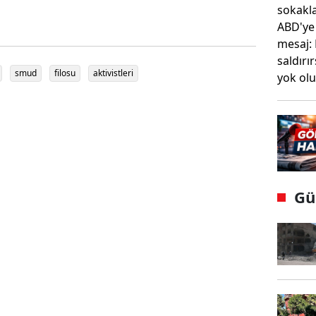
smud
filosu
aktivistleri
Gü