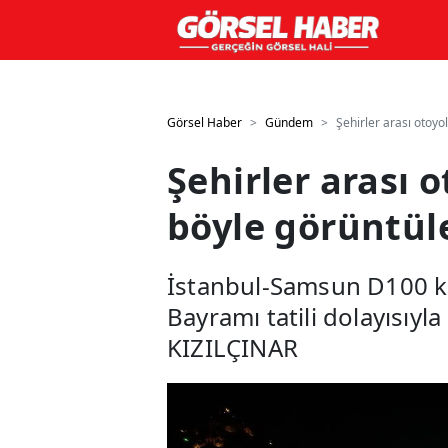
GTM kodunuzu buraya ekleyin
GTM kodunuzu buraya ekle
Görsel Haber
Gündem
Şehirler arası otoy
Şehirler arası
böyle görüntül
İstanbul-Samsun D100 k
Bayramı tatili dolayısıy
KIZILÇINAR