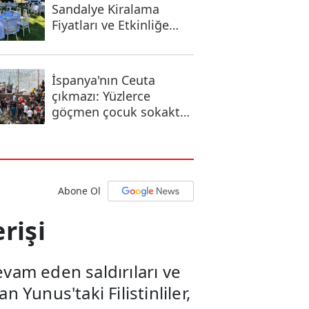
Sandalye Kiralama
Fiyatları ve Etkinliğe
Uygun Seçenekler
İspanya'nın Ceuta
çıkmazı: Yüzlerce
göçmen çocuk sokakta
kaldı
Abone Ol
rişi
evam eden saldırıları ve
Yunus'taki Filistinliler,