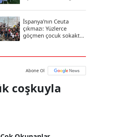
Uygun Seçenekler
İspanya'nın Ceuta
çıkmazı: Yüzlerce
göçmen çocuk sokakta
kaldı
Abone Ol
ük coşkuyla
 Çok Okunanlar