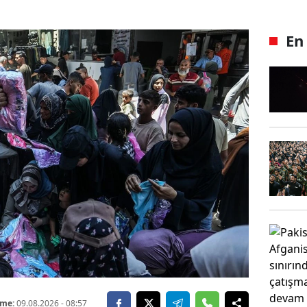
En
eme:
09.08.2026
- 08:57