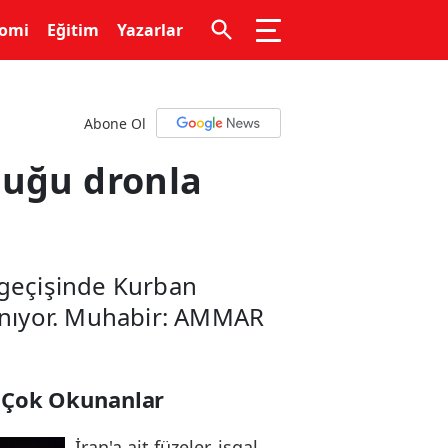
omi
Eğitim
Yazarlar
Abone Ol
luğu dronla
geçişinde Kurban
şanıyor. Muhabir: AMMAR
 Çok Okunanlar
İran'a ait füzeler, işgal