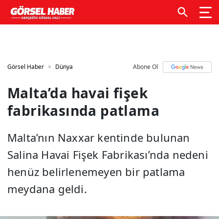
GTM kodunuzu buraya ekleyin
GTM kodunuzu buraya
ekleyin
Görsel Haber
Dünya
Abone Ol
Malta’da havai fişek
fabrikasında patlama
Malta’nın Naxxar kentinde bulunan
Salina Havai Fişek Fabrikası’nda nedeni
henüz belirlenemeyen bir patlama
meydana geldi.