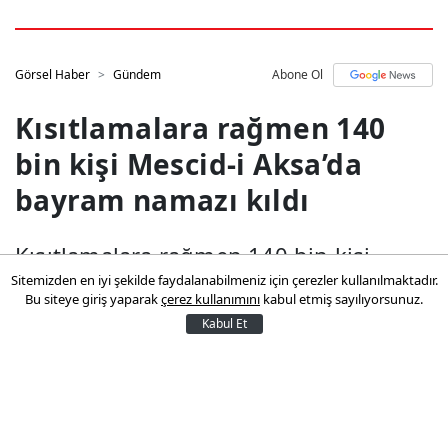
Görsel Haber
Gündem
Abone Ol
Kısıtlamalara rağmen 140
bin kişi Mescid-i Aksa’da
bayram namazı kıldı
Kısıtlamalara rağmen 140 bin kişi
Sitemizden en iyi şekilde faydalanabilmeniz için çerezler kullanılmaktadır.
Mescid-i Aksa’da bayram namazı
Bu siteye giriş yaparak
çerez kullanımını
kabul etmiş sayılıyorsunuz.
kıldıYaklaşık 140 bin Filistinli, siyonist
Kabul Et
İsrail’in yoğun güvenlik önlemleri ve
kısıtlamalarına rağmen Mescid-i
Aksa’da Kurban Bayramı namazını eda