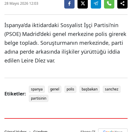
28 Mayıs 2026 12:03
İspanya’da iktidardaki Sosyalist İşçi Partisi’nin
(PSOE) Madrid’deki genel merkezine polis girerek
belge topladı. Soruşturmanın merkezinde, parti
adına perde arkasında ilişkiler yürüttüğü iddia
edilen Leire Díez var.
spanya
genel
polis
başbakan
sanchez
Etiketler:
partisinin
Görsel Haber
Gündem
Abone Ol