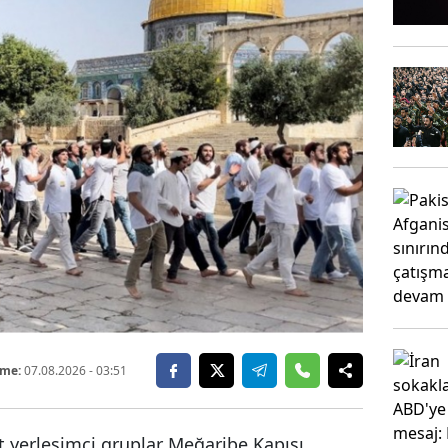
eme:
07.08.2026
- 03:51
t yerleşimci gruplar Meğaribe Kapısı