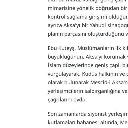
mimarisine yönelik doğrudan bir 
kontrol sağlama girişimi olduğunu
ayrıca Aksa'yı bir Yahudi sinago
planın parçasını oluşturduğunu v
Ebu Kuteyş, Müslümanların ilk kıb
büyüklüğünün, Aksa'yı korumak v
İslam düzeylerinde geniş çaplı bir
vurgulayarak, Kudüs halkının ve d
olarak bulunarak Mescid-i Aksa'n
yerleşimcilerin saldırganlığına v
çağrılarını övdü.
Son zamanlarda siyonist yerleşimc
kutlamaları bahanesi altında, M