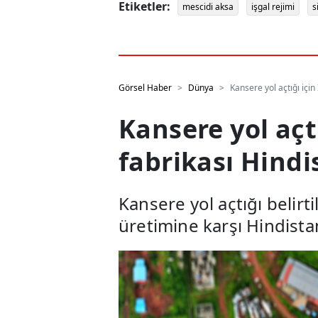
Etiketler:
mescidi aksa
işgal rejimi
s
Görsel Haber
Dünya
Kansere yol açtığı içi
Kansere yol açt
fabrikası Hind
Kansere yol açtığı belirt
üretimine karşı Hindistan