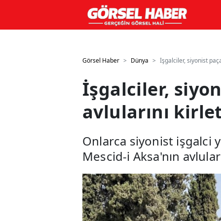
GTM kodunuzu buraya ekleyin
GTM kodunuzu buraya ekle
Görsel Haber
Dünya
İşgalciler, siyonist paç
İşgalciler, siy
avlularını kirlet
Onlarca siyonist işgalci 
Mescid-i Aksa'nın avlula