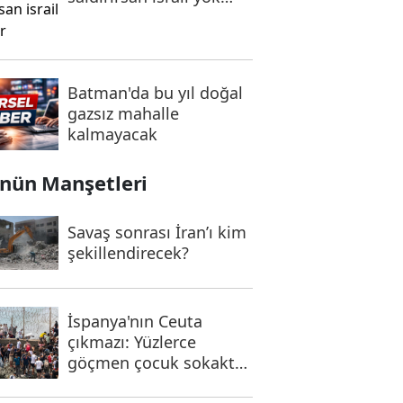
olur
Batman'da bu yıl doğal
gazsız mahalle
kalmayacak
nün Manşetleri
Savaş sonrası İran’ı kim
şekillendirecek?
İspanya'nın Ceuta
çıkmazı: Yüzlerce
göçmen çocuk sokakta
kaldı