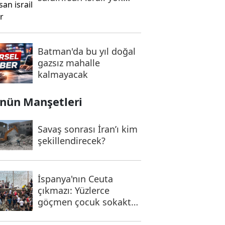
olur
Batman'da bu yıl doğal
gazsız mahalle
kalmayacak
nün Manşetleri
Savaş sonrası İran’ı kim
şekillendirecek?
İspanya'nın Ceuta
çıkmazı: Yüzlerce
göçmen çocuk sokakta
kaldı