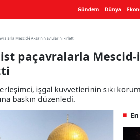
yin
Gündem
Dünya
Ekon
avralarla Mescid-i Aksa'nın avlularını kirletti
onist paçavralarla Mescid-
ti
yerleşimci, işgal kuvvetlerinin sıkı kor
rına baskın düzenledi.
En