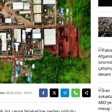
eme:
08.08.2026
- 09:03
ük bir çevre felaketine neden olduğu