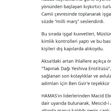
yönünden başlayan kışkırtıcı turl
Camii çevresinde toplanarak işgal
sözde "milli marş" seslendirdi.
Bu sırada işgal kuvvetleri, Müslüm
kimlik kontrolleri yaptı ve bu ba
kişileri dış kapılarda alıkoydu.
Aksa'daki artan ihlallere açıkça 
"Tapınak Dağı Yeshiva Enstitüsü"
sağlanan son kolaylıklar ve avlul
adımları için Ben Gvir'e teşekkür 
HAMAS'ın liderlerinden Macid Ebu 
dair uyarıda bulunarak, Mescid-i 
altında maruz kaldığı geniş çaplı 