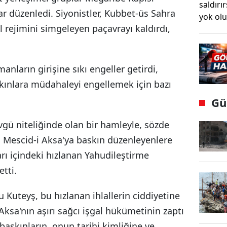
ar düzenledi. Siyonistler, Kubbet-üs Sahra
 rejimini simgeleyen paçavrayı kaldırdı,
anların girişine sıkı engeller getirdi,
skınlara müdahaleyi engellemek için bazı
Gü
övgü niteliğinde olan bir hamleyle, sözde
, Mescid-i Aksa'ya baskın düzenleyenlere
arı içindeki hızlanan Yahudileştirme
etti.
Kuteyş, bu hızlanan ihlallerin ciddiyetine
Aksa'nın aşırı sağcı işgal hükümetinin zaptı
baskınların, onun tarihi kimliğine ve