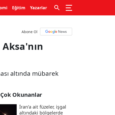
omi
Eğitim
Yazarlar
Abone Ol
i Aksa'nın
uması altında mübarek
 Çok Okunanlar
İran'a ait füzeler, işgal
altındaki bölgelerde