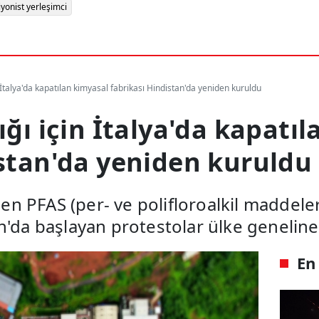
iyonist yerleşimci
n İtalya'da kapatılan kimyasal fabrikası Hindistan'da yeniden kuruldu
ığı için İtalya'da kapatı
istan'da yeniden kuruldu
ilen PFAS (per- ve polifloroalkil maddele
'da başlayan protestolar ülke geneline 
En