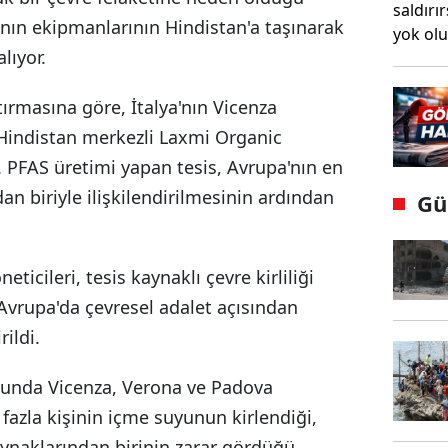
anın ekipmanlarının Hindistan'a taşınarak
lıyor.
tırmasına göre, İtalya'nın Vicenza
, Hindistan merkezli Laxmi Organic
ı. PFAS üretimi yapan tesis, Avrupa'nın en
dan biriyle ilişkilendirilmesinin ardından
Gü
eticileri, tesis kaynaklı çevre kirliliği
Avrupa'da çevresel adalet açısından
ildi.
nucunda Vicenza, Verona ve Padova
fazla kişinin içme suyunun kirlendiği,
aynaklarından birinin zarar gördüğü