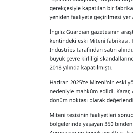
gerekçesiyle kapatılan bir fabrik
yeniden faaliyete geçirilmesi yer a
İngiliz Guardian gazetesinin araş
kentindeki eski Miteni fabrikası
Industries tarafından satın alınd
büyük çevre kirliliği skandalların
2018 yılında kapatılmıştı.
Haziran 2025'te Miteni'nin eski yön
nedeniyle mahkûm edildi. Karar, 
dönüm noktası olarak değerlendir
Miteni tesisinin faaliyetleri so
bölgelerinde yaşayan 350 binden 
Avrupa'nın en büyük yeraltı su k