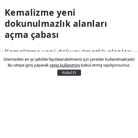
Kemalizme yeni
dokunulmazlık alanları
açma çabası
Kemalizme yeni dokunulmazlık alanları
Sitemizden en iyi şekilde faydalanabilmeniz için çerezler kullanılmaktadır.
açma çabasıProf. Dr. Muhammet Enes
Bu siteye giriş yaparak
çerez kullanımını
kabul etmiş sayılıyorsunuz.
Kala, Kemalizmi ve Atatürk inkılaplarını
Kabul Et
eleştiriden muaf tutmaya yönelik
girişimlerin yeni bir ideolojik vesayet
üre.