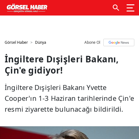
GTM kodunuzu buraya ekleyin
GTM kodunuzu buraya
ekleyin
Görsel Haber
Dünya
Abone Ol
İngiltere Dışişleri Bakanı,
Çin'e gidiyor!
İngiltere Dışişleri Bakanı Yvette
Cooper'ın 1-3 Haziran tarihlerinde Çin'e
resmi ziyarette bulunacağı bildirildi.