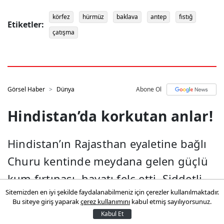
körfez
hürmüz
baklava
antep
fıstığ
Etiketler:
çatışma
Görsel Haber
Dünya
Abone Ol
Hindistan’da korkutan anlar!
Hindistan’ın Rajasthan eyaletine bağlı
Churu kentinde meydana gelen güçlü
kum fırtınası, hayatı felç etti. Şiddetli
Sitemizden en iyi şekilde faydalanabilmeniz için çerezler kullanılmaktadır.
rüzgârın taşıdığı tonlarca kum ve toz
Bu siteye giriş yaparak
çerez kullanımını
kabul etmiş sayılıyorsunuz.
nedeniyle gökyüzü tamamen
Kabul Et