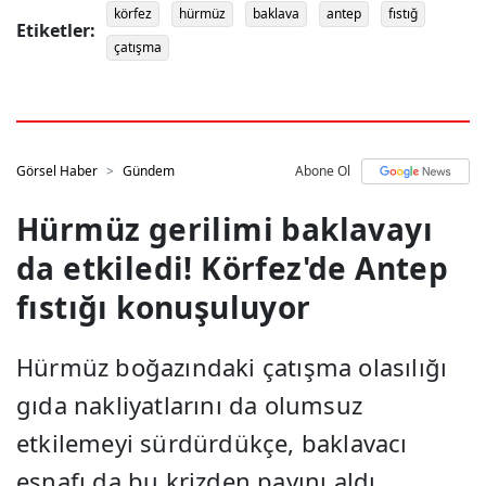
körfez
hürmüz
baklava
antep
fıstığ
Etiketler:
çatışma
Görsel Haber
Gündem
Abone Ol
Hürmüz gerilimi baklavayı
da etkiledi! Körfez'de Antep
fıstığı konuşuluyor
Hürmüz boğazındaki çatışma olasılığı
gıda nakliyatlarını da olumsuz
etkilemeyi sürdürdükçe, baklavacı
esnafı da bu krizden payını aldı.