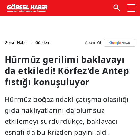
GTM kodunuzu buraya ekleyin
GTM kodunuzu buraya
ekleyin
Görsel Haber
Gündem
Abone Ol
Hürmüz gerilimi baklavayı
da etkiledi! Körfez'de Antep
fıstığı konuşuluyor
Hürmüz boğazındaki çatışma olasılığı
gıda nakliyatlarını da olumsuz
etkilemeyi sürdürdükçe, baklavacı
esnafı da bu krizden payını aldı.