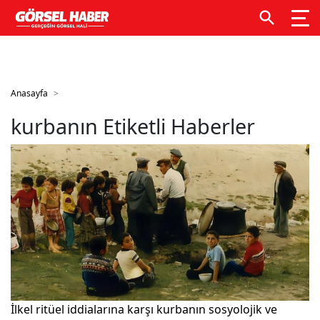
GTM kodunuzu buraya ekleyin
GTM kodunuzu buraya
ekleyin
Anasayfa
kurbanın Etiketli Haberler
İlkel ritüel iddialarına karşı kurbanın sosyolojik ve