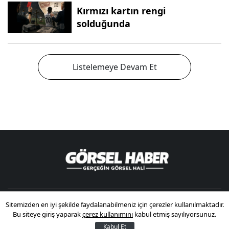
Kırmızı kartın rengi
solduğunda
Listelemeye Devam Et
Sitemizden en iyi şekilde faydalanabilmeniz için çerezler kullanılmaktadır.
© 2026 Görsel Haber.
Tüm görsel ve metin kaynak hakları
Bu siteye giriş yaparak
çerez kullanımını
kabul etmiş sayılıyorsunuz.
saklıdır.
Kabul Et