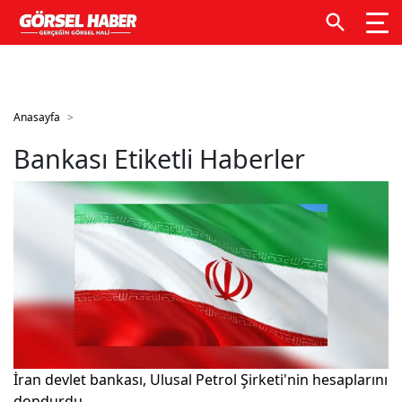
GTM kodunuzu buraya ekleyin
GTM kodunuzu buraya
ekleyin
Anasayfa
Bankası Etiketli Haberler
İran devlet bankası, Ulusal Petrol Şirketi'nin hesaplarını
dondurdu