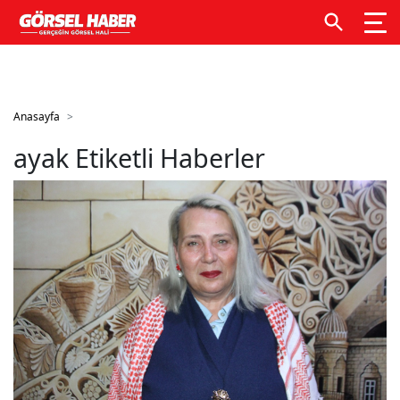
GTM kodunuzu buraya ekleyin
GTM kodunuzu buraya
ekleyin
Anasayfa
ayak Etiketli Haberler