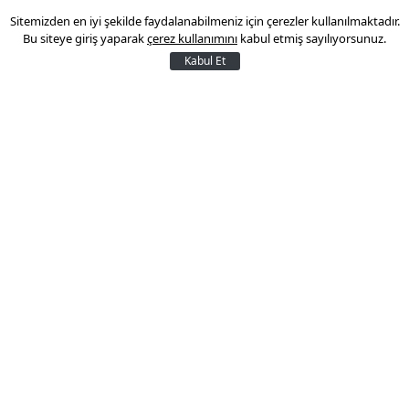
Sitemizden en iyi şekilde faydalanabilmeniz için çerezler kullanılmaktadır.
traktör kazasında sürücü yaralandı.
Bu siteye giriş yaparak
çerez kullanımını
kabul etmiş sayılıyorsunuz.
Kabul Et
01 Haziran 2026 21:19