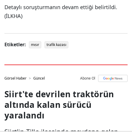
Detaylı soruşturmanın devam ettiği belirtildi.
(İLKHA)
Etiketler:
mısır
trafik kazası
Görsel Haber
Güncel
Abone Ol
Siirt'te devrilen traktörün
altında kalan sürücü
yaralandı
Siirt'in Tillo ilçesinde meydana gelen