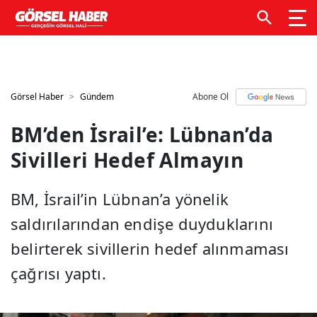
GTM kodunuzu buraya ekleyin
GTM kodunuzu buraya
ekleyin
Görsel Haber
Gündem
Abone Ol
BM’den İsrail’e: Lübnan’da
Sivilleri Hedef Almayın
BM, İsrail’in Lübnan’a yönelik
saldırılarından endişe duyduklarını
belirterek sivillerin hedef alınmaması
çağrısı yaptı.