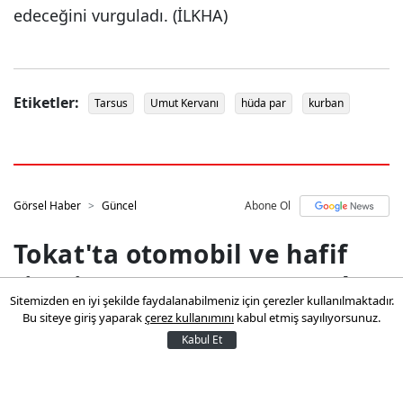
edeceğini vurguladı. (İLKHA)
Etiketler:
Tarsus
Umut Kervanı
hüda par
kurban
Görsel Haber
Güncel
Abone Ol
Tokat'ta otomobil ve hafif
ticari araç çarpıştı: 8 yaralı
Sitemizden en iyi şekilde faydalanabilmeniz için çerezler kullanılmaktadır.
Bu siteye giriş yaparak
çerez kullanımını
kabul etmiş sayılıyorsunuz.
Tokat'ta otomobil ve hafif ticari aracın
Kabul Et
çarpışması sonucu meydana gelen
kazada, 8 kişi yaralandı.