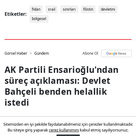
fidan
srail
sınırları
filistin
devletini
Etiketler:
bölgesel
Görsel Haber
Gündem
Abone Ol
AK Partili Ensarioğlu'ndan
süreç açıklaması: Devlet
Bahçeli benden helallik
istedi
AK Partili Ensarioğlu'ndan süreç
Sitemizden en iyi şekilde faydalanabilmeniz için çerezler kullanılmaktadır.
açıklaması: Devlet Bahçeli benden
Bu siteye giriş yaparak
çerez kullanımını
kabul etmiş sayılıyorsunuz.